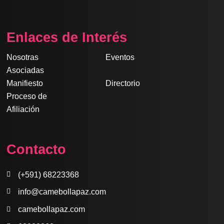
a
n
i
o
h
c
s
n
u
a
e
t
k
t
t
Enlaces de Interés
b
a
e
u
s
o
g
d
b
a
Nosotras
Eventos
o
r
i
e
p
Asociadas
k
a
n
p
Manifiesto
Directorio
m
Proceso de
Afiliación
Contacto
(+591) 68223368
info@camebollapaz.com
camebollapaz.com