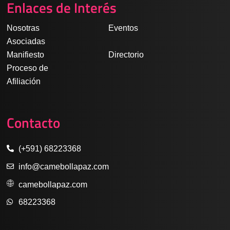
e
t
k
t
t
Enlaces de Interés
b
a
e
u
s
o
g
d
b
a
Nosotras
Eventos
o
r
i
e
p
Asociadas
k
a
n
p
Manifiesto
Directorio
m
Proceso de
Afiliación
Contacto
(+591) 68223368
info@camebollapaz.com
camebollapaz.com
68223368