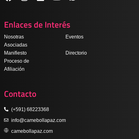
a
n
i
o
h
c
s
n
u
a
e
t
k
t
t
Enlaces de Interés
b
a
e
u
s
o
g
d
b
a
Nosotras
Eventos
o
r
i
e
p
Asociadas
k
a
n
p
Manifiesto
Directorio
m
Proceso de
Afiliación
Contacto
(+591) 68223368
info@camebollapaz.com
camebollapaz.com