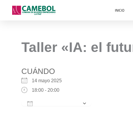
Ir
INICIO
al
contenido
Taller «IA: el fu
CUÁNDO
14 mayo 2025
18:00 - 20:00
Añadir al calendario
Descargar ICS
Google Calenda