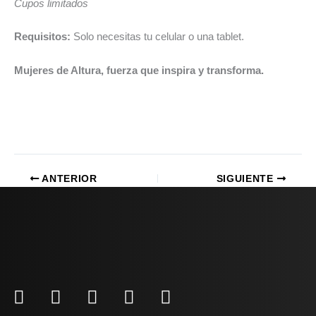
Cupos limitados
Requisitos:
Solo necesitas tu celular o una tablet.
Mujeres de Altura, fuerza que inspira y transforma.
ANTERIOR
SIGUIENTE
F
I
L
Y
W
a
n
i
o
h