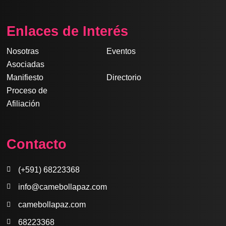
c
s
n
u
a
e
t
k
t
t
Enlaces de Interés
b
a
e
u
s
o
g
d
b
a
Nosotras
Eventos
o
r
i
e
p
Asociadas
k
a
n
p
Manifiesto
Directorio
m
Proceso de
Afiliación
Contacto
(+591) 68223368
info@camebollapaz.com
camebollapaz.com
68223368