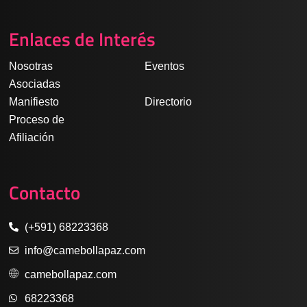
c
s
n
u
a
e
t
k
t
t
Enlaces de Interés
b
a
e
u
s
o
g
d
b
a
Nosotras
Eventos
o
r
i
e
p
Asociadas
k
a
n
p
Manifiesto
Directorio
m
Proceso de
Afiliación
Contacto
(+591) 68223368
info@camebollapaz.com
camebollapaz.com
68223368